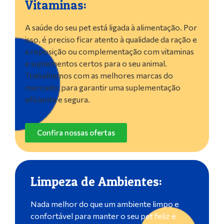
Vitaminas:
A saúde do seu pet está ligada à alimentação. Por
isso, é preciso ficar atento à qualidade da ração e
a reposição ou complementação com vitaminas
e suplementos certos para o seu animal.
Trabalhamos com as melhores marcas do
mercado, para garantir uma suplementação
eficiente e segura.
Confira nossas ofertas
Limpeza de Ambientes:
Nada melhor do que um ambiente limpo e
confortável para manter o seu pet feliz e