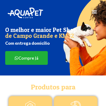
O melhor e maior Pet Shop
de Campo Grande e KM32
Com entrega domicílio
Compre Já
Produtos para