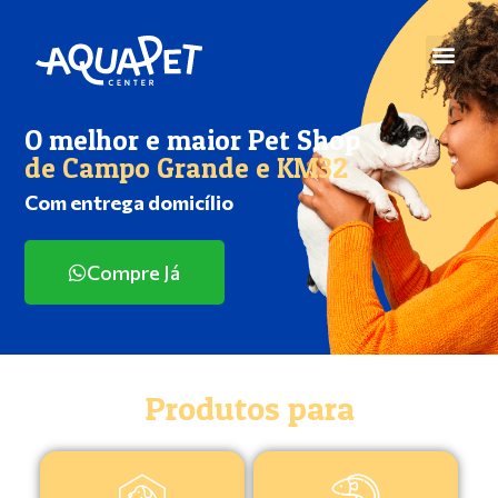
O melhor e maior Pet Shop
de Campo Grande e KM32
Com entrega domicílio
Compre Já
Produtos para