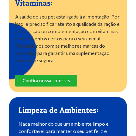
Vitaminas:
A saúde do seu pet está ligada à alimentação. Por
isso, é preciso ficar atento à qualidade da ração e
a reposição ou complementação com vitaminas
e suplementos certos para o seu animal.
Trabalhamos com as melhores marcas do
mercado, para garantir uma suplementação
eficiente e segura.
Confira nossas ofertas
Limpeza de Ambientes:
Nada melhor do que um ambiente limpo e
confortável para manter o seu pet feliz e