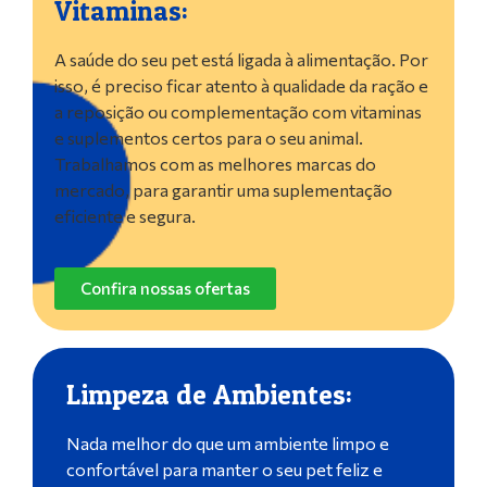
Vitaminas:
A saúde do seu pet está ligada à alimentação. Por
isso, é preciso ficar atento à qualidade da ração e
a reposição ou complementação com vitaminas
e suplementos certos para o seu animal.
Trabalhamos com as melhores marcas do
mercado, para garantir uma suplementação
eficiente e segura.
Confira nossas ofertas
Limpeza de Ambientes:
Nada melhor do que um ambiente limpo e
confortável para manter o seu pet feliz e