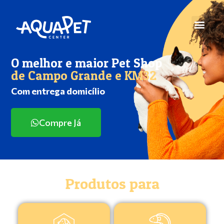
O melhor e maior Pet Shop
de Campo Grande e KM32
Com entrega domicílio
Compre Já
Produtos para