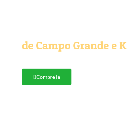
O melhor e maior Pe
de Campo Grande e 
Com entrega domicílio
Compre Já