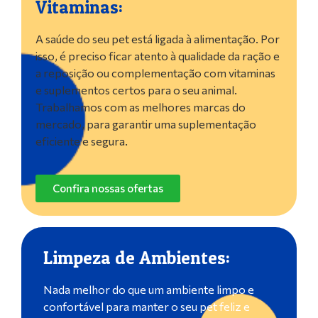
Vitaminas:
A saúde do seu pet está ligada à alimentação. Por
isso, é preciso ficar atento à qualidade da ração e
a reposição ou complementação com vitaminas
e suplementos certos para o seu animal.
Trabalhamos com as melhores marcas do
mercado, para garantir uma suplementação
eficiente e segura.
Confira nossas ofertas
Limpeza de Ambientes:
Nada melhor do que um ambiente limpo e
confortável para manter o seu pet feliz e