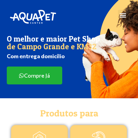
O melhor e maior Pet Shop
de Campo Grande e KM32
Com entrega domicílio
Compre Já
Produtos para