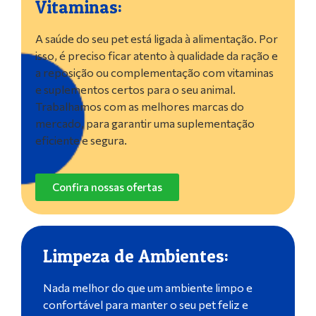
Vitaminas:
A saúde do seu pet está ligada à alimentação. Por
isso, é preciso ficar atento à qualidade da ração e
a reposição ou complementação com vitaminas
e suplementos certos para o seu animal.
Trabalhamos com as melhores marcas do
mercado, para garantir uma suplementação
eficiente e segura.
Confira nossas ofertas
Limpeza de Ambientes:
Nada melhor do que um ambiente limpo e
confortável para manter o seu pet feliz e