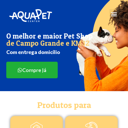
O melhor e maior Pet Shop
de Campo Grande e KM32
Com entrega domicílio
Compre Já
Produtos para