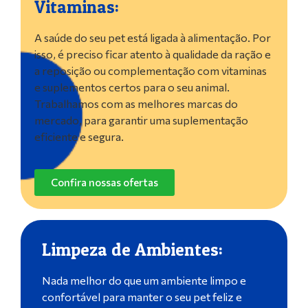
Vitaminas:
A saúde do seu pet está ligada à alimentação. Por
isso, é preciso ficar atento à qualidade da ração e
a reposição ou complementação com vitaminas
e suplementos certos para o seu animal.
Trabalhamos com as melhores marcas do
mercado, para garantir uma suplementação
eficiente e segura.
Confira nossas ofertas
Limpeza de Ambientes:
Nada melhor do que um ambiente limpo e
confortável para manter o seu pet feliz e