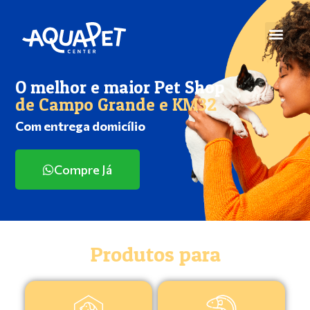
O melhor e maior Pet Shop
de Campo Grande e KM32
Com entrega domicílio
Compre Já
Produtos para