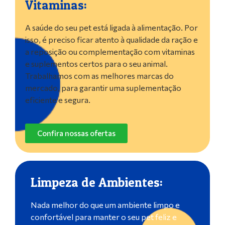
Vitaminas:
A saúde do seu pet está ligada à alimentação. Por
isso, é preciso ficar atento à qualidade da ração e
a reposição ou complementação com vitaminas
e suplementos certos para o seu animal.
Trabalhamos com as melhores marcas do
mercado, para garantir uma suplementação
eficiente e segura.
Confira nossas ofertas
Limpeza de Ambientes:
Nada melhor do que um ambiente limpo e
confortável para manter o seu pet feliz e