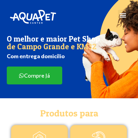
O melhor e maior Pet Shop
de Campo Grande e KM32
Com entrega domicílio
Compre Já
Produtos para