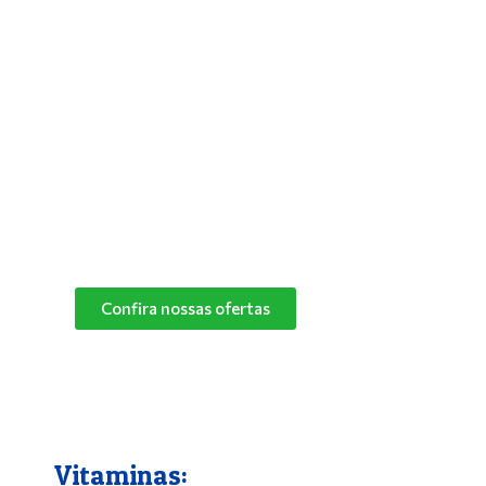
Antipulgas e Carrapatos
Para solucionar de vez os problemas do
seu bichinho com pulgas, deixar seus pets
mais aliviados e livres desses parasitas,
basta utilizar um bom antipulgas.
Na Pet Campo Grande trabalhamos com as
melhores marcas de antipulgas.
Peça já o seu!
Confira nossas ofertas
Vitaminas: