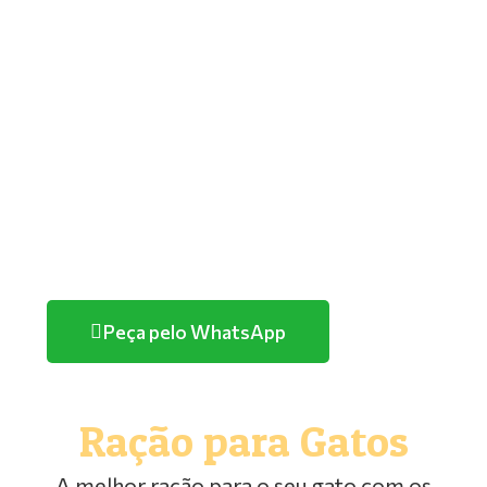
GOLDEN
PREMIER
TUTANO
QUATREE
FARMINA/ND
HERCOSUL
PURINA
Peça pelo WhatsApp
Ração para Gatos
A melhor ração para o seu gato com os