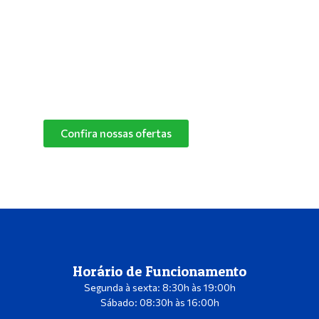
especialistas e descubra o melhor produto de
limpeza para o cantinho do seu pet.
Confira nossas ofertas
das marcas Herbalvet
e Vetmax+20!
Confira nossas ofertas
Horário de Funcionamento
Segunda à sexta: 8:30h às 19:00h
Sábado: 08:30h às 16:00h