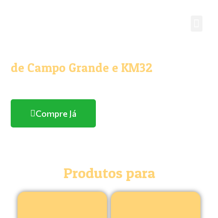
O melhor e maior Pet Shop
de Campo Grande e KM32
Com entrega domicílio
Compre Já
Produtos para