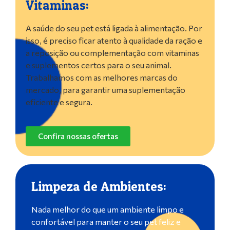
Vitaminas:
A saúde do seu pet está ligada à alimentação. Por
isso, é preciso ficar atento à qualidade da ração e
a reposição ou complementação com vitaminas
e suplementos certos para o seu animal.
Trabalhamos com as melhores marcas do
mercado, para garantir uma suplementação
eficiente e segura.
Confira nossas ofertas
Limpeza de Ambientes:
Nada melhor do que um ambiente limpo e
confortável para manter o seu pet feliz e