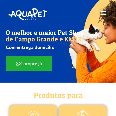
O melhor e maior Pet Shop
de Campo Grande e KM32
Com entrega domicílio
Compre Já
Produtos para