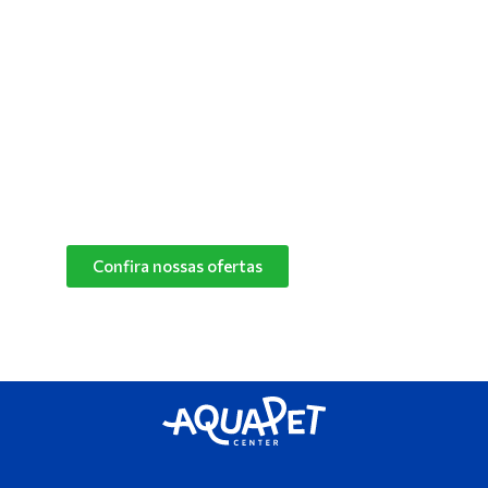
confortável para manter o seu pet feliz e
saudável! Converse com um de nossos
especialistas e descubra o melhor produto de
limpeza para o cantinho do seu pet.
Confira nossas ofertas
das marcas Herbalvet
e Vetmax+20!
Confira nossas ofertas