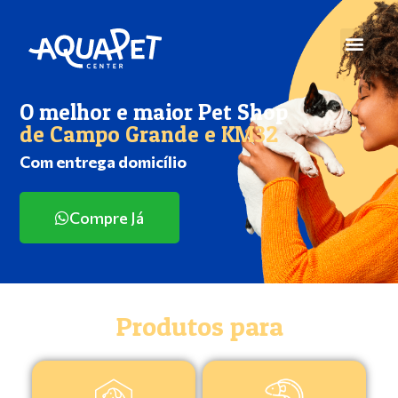
O melhor e maior Pet Shop
de Campo Grande e KM32
Com entrega domicílio
Compre Já
Produtos para