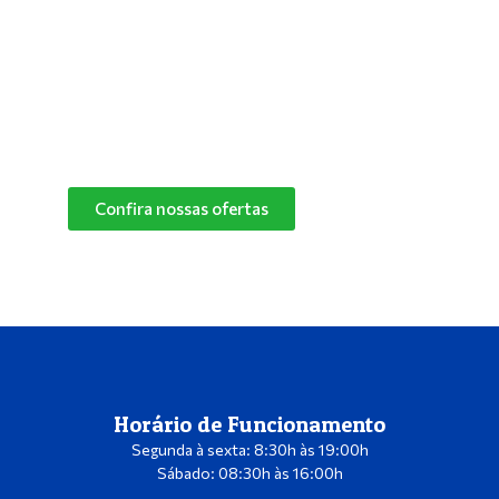
especialistas e descubra o melhor produto de
limpeza para o cantinho do seu pet.
Confira nossas ofertas
das marcas Herbalvet
e Vetmax+20!
Confira nossas ofertas
Horário de Funcionamento
Segunda à sexta: 8:30h às 19:00h
Sábado: 08:30h às 16:00h