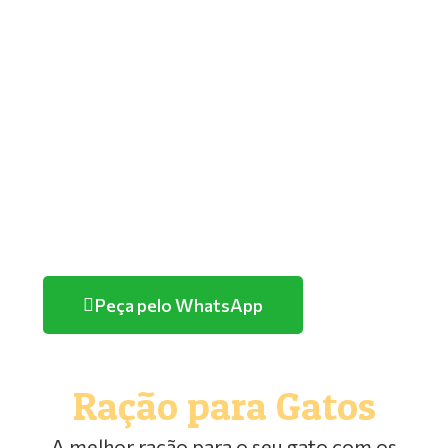
GOLDEN
PREMIER
TUTANO
QUATREE
FARMINA/ND
HERCOSUL
PURINA
Peça pelo WhatsApp
Ração para Gatos
A melhor ração para o seu gato com os