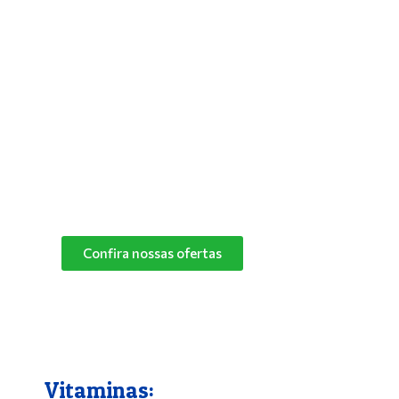
Antipulgas e Carrapatos
Para solucionar de vez os problemas do
seu bichinho com pulgas, deixar seus pets
mais aliviados e livres desses parasitas,
basta utilizar um bom antipulgas.
Na Pet Campo Grande trabalhamos com as
melhores marcas de antipulgas.
Peça já o seu!
Confira nossas ofertas
Vitaminas: