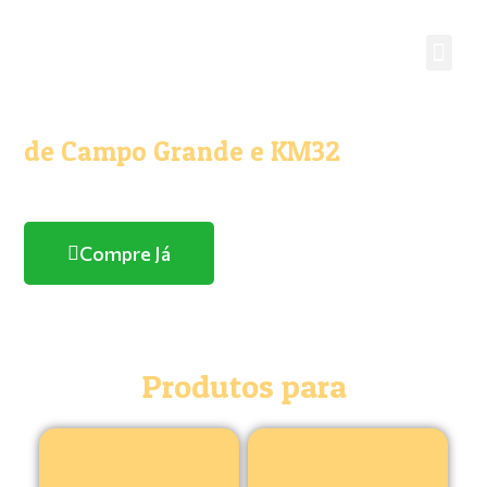
O melhor e maior Pet Shop
de Campo Grande e KM32
Com entrega domicílio
Compre Já
Produtos para