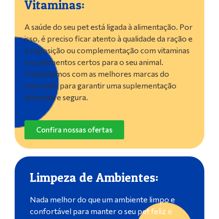
Vitaminas:
A saúde do seu pet está ligada à alimentação. Por
isso, é preciso ficar atento à qualidade da ração e
a reposição ou complementação com vitaminas
e suplementos certos para o seu animal.
Trabalhamos com as melhores marcas do
mercado, para garantir uma suplementação
eficiente e segura.
Confira nossas ofertas
Limpeza de Ambientes:
Nada melhor do que um ambiente limpo e
confortável para manter o seu pet feliz e