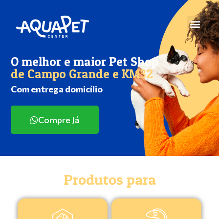
O melhor e maior Pet Shop
de Campo Grande e KM32
Com entrega domicílio
Compre Já
Produtos para