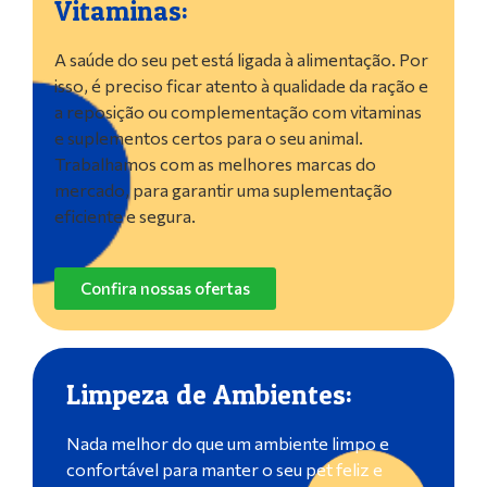
Vitaminas:
A saúde do seu pet está ligada à alimentação. Por
isso, é preciso ficar atento à qualidade da ração e
a reposição ou complementação com vitaminas
e suplementos certos para o seu animal.
Trabalhamos com as melhores marcas do
mercado, para garantir uma suplementação
eficiente e segura.
Confira nossas ofertas
Limpeza de Ambientes:
Nada melhor do que um ambiente limpo e
confortável para manter o seu pet feliz e