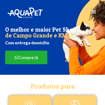
O melhor e maior Pet Shop
de Campo Grande e KM32
Com entrega domicílio
Compre Já
Produtos para