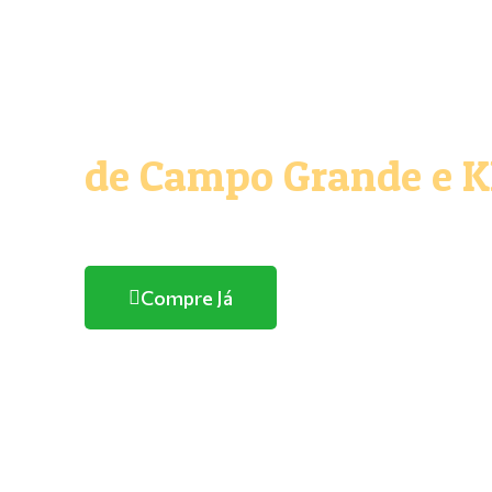
O melhor e maior Pe
de Campo Grande e 
Com entrega domicílio
Compre Já