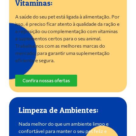
Vitaminas:
A saúde do seu pet está ligada à alimentação. Por
isso, é preciso ficar atento à qualidade da ração e
a reposição ou complementação com vitaminas
e suplementos certos para o seu animal.
Trabalhamos com as melhores marcas do
mercado, para garantir uma suplementação
eficiente e segura.
Confira nossas ofertas
Limpeza de Ambientes:
Nada melhor do que um ambiente limpo e
confortável para manter o seu pet feliz e