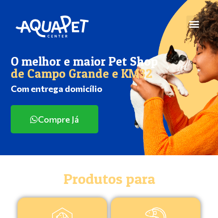
O melhor e maior Pet Shop
de Campo Grande e KM32
Com entrega domicílio
Compre Já
Produtos para