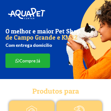
O melhor e maior Pet Shop
de Campo Grande e KM32
Com entrega domicílio
Compre Já
Produtos para