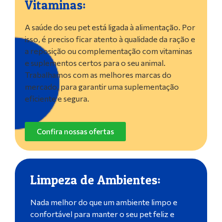
Vitaminas:
A saúde do seu pet está ligada à alimentação. Por
isso, é preciso ficar atento à qualidade da ração e
a reposição ou complementação com vitaminas
e suplementos certos para o seu animal.
Trabalhamos com as melhores marcas do
mercado, para garantir uma suplementação
eficiente e segura.
Confira nossas ofertas
Limpeza de Ambientes:
Nada melhor do que um ambiente limpo e
confortável para manter o seu pet feliz e