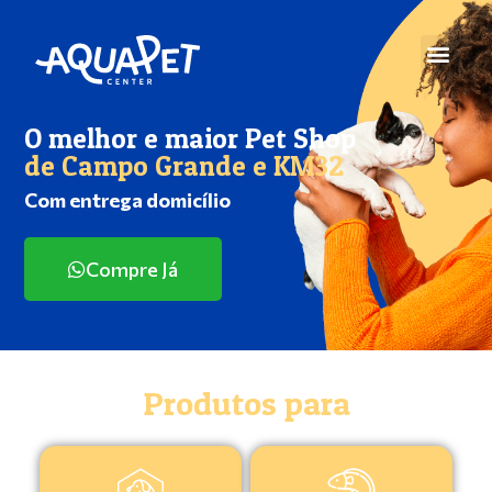
O melhor e maior Pet Shop
de Campo Grande e KM32
Com entrega domicílio
Compre Já
Produtos para