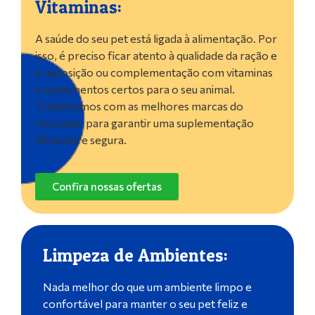
Vitaminas:
A saúde do seu pet está ligada à alimentação. Por
isso, é preciso ficar atento à qualidade da ração e
a reposição ou complementação com vitaminas
e suplementos certos para o seu animal.
Trabalhamos com as melhores marcas do
mercado, para garantir uma suplementação
eficiente e segura.
Confira nossas ofertas
Limpeza de Ambientes:
Nada melhor do que um ambiente limpo e
confortável para manter o seu pet feliz e