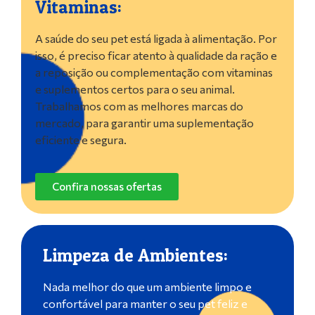
Vitaminas:
A saúde do seu pet está ligada à alimentação. Por
isso, é preciso ficar atento à qualidade da ração e
a reposição ou complementação com vitaminas
e suplementos certos para o seu animal.
Trabalhamos com as melhores marcas do
mercado, para garantir uma suplementação
eficiente e segura.
Confira nossas ofertas
Limpeza de Ambientes:
Nada melhor do que um ambiente limpo e
confortável para manter o seu pet feliz e