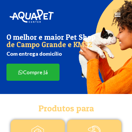
O melhor e maior Pet Shop
de Campo Grande e KM32
Com entrega domicílio
Compre Já
Produtos para