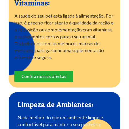
Vitaminas:
A saúde do seu pet está ligada à alimentação. Por
isso, é preciso ficar atento à qualidade da ração e
a reposição ou complementação com vitaminas
e suplementos certos para o seu animal.
Trabalhamos com as melhores marcas do
mercado, para garantir uma suplementação
eficiente e segura.
Confira nossas ofertas
Limpeza de Ambientes:
Nada melhor do que um ambiente limpo e
confortável para manter o seu pet feliz e