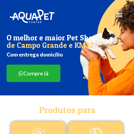
O melhor e maior Pet Shop
de Campo Grande e KM32
Com entrega domicílio
Compre Já
Produtos para