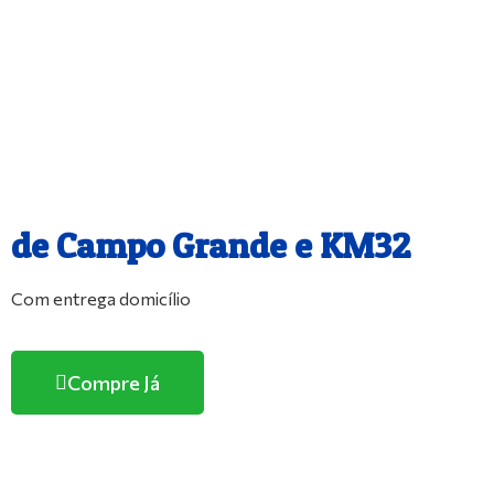
O melhor e maior Pet Shop
de Campo Grande e KM32
Com entrega domicílio
Compre Já