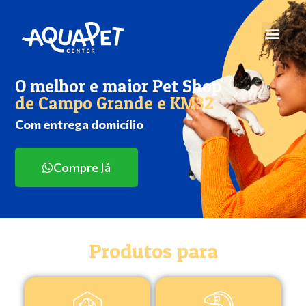
O melhor e maior Pet Shop
de Campo Grande e KM32
Com entrega domicílio
Compre Já
Produtos para