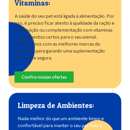
Vitaminas:
A saúde do seu pet está ligada à alimentação. Por
isso, é preciso ficar atento à qualidade da ração e
a reposição ou complementação com vitaminas
e suplementos certos para o seu animal.
Trabalhamos com as melhores marcas do
mercado, para garantir uma suplementação
eficiente e segura.
Confira nossas ofertas
Limpeza de Ambientes:
Nada melhor do que um ambiente limpo e
confortável para manter o seu pet feliz e