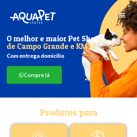
O melhor e maior Pet Shop
de Campo Grande e KM32
Com entrega domicílio
Compre Já
Produtos para