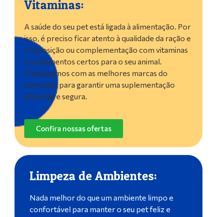
Vitaminas:
A saúde do seu pet está ligada à alimentação. Por
isso, é preciso ficar atento à qualidade da ração e
a reposição ou complementação com vitaminas
e suplementos certos para o seu animal.
Trabalhamos com as melhores marcas do
mercado, para garantir uma suplementação
eficiente e segura.
Confira nossas ofertas
Limpeza de Ambientes:
Nada melhor do que um ambiente limpo e
confortável para manter o seu pet feliz e