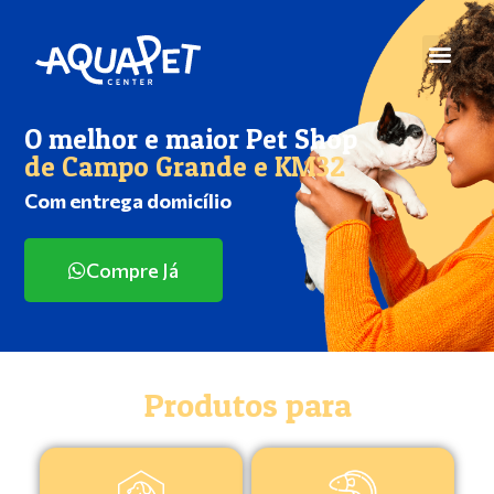
O melhor e maior Pet Shop
de Campo Grande e KM32
Com entrega domicílio
Compre Já
Produtos para