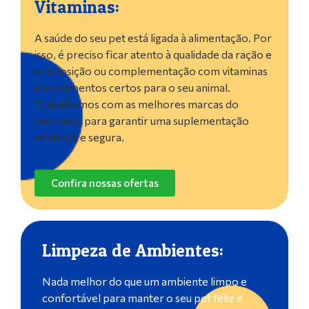
Vitaminas:
A saúde do seu pet está ligada à alimentação. Por
isso, é preciso ficar atento à qualidade da ração e
a reposição ou complementação com vitaminas
e suplementos certos para o seu animal.
Trabalhamos com as melhores marcas do
mercado, para garantir uma suplementação
eficiente e segura.
Confira nossas ofertas
Limpeza de Ambientes:
Nada melhor do que um ambiente limpo e
confortável para manter o seu pet feliz e