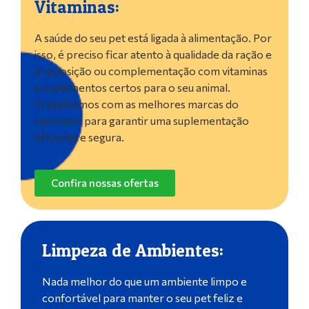
Vitaminas:
A saúde do seu pet está ligada à alimentação. Por
isso, é preciso ficar atento à qualidade da ração e
a reposição ou complementação com vitaminas
e suplementos certos para o seu animal.
Trabalhamos com as melhores marcas do
mercado, para garantir uma suplementação
eficiente e segura.
Confira nossas ofertas
Limpeza de Ambientes:
Nada melhor do que um ambiente limpo e
confortável para manter o seu pet feliz e