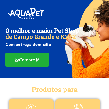
O melhor e maior Pet Shop
de Campo Grande e KM32
Com entrega domicílio
Compre Já
Produtos para