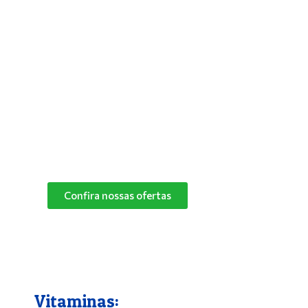
Antipulgas e Carrapatos
Para solucionar de vez os problemas do
seu bichinho com pulgas, deixar seus pets
mais aliviados e livres desses parasitas,
basta utilizar um bom antipulgas.
Na Pet Campo Grande trabalhamos com as
melhores marcas de antipulgas.
Peça já o seu!
Confira nossas ofertas
Vitaminas: