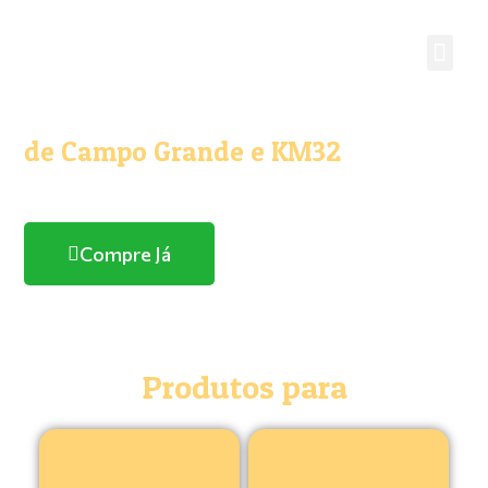
O melhor e maior Pet Shop
de Campo Grande e KM32
Com entrega domicílio
Compre Já
Produtos para