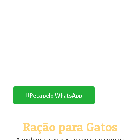
GOLDEN
PREMIER
TUTANO
QUATREE
FARMINA/ND
HERCOSUL
PURINA
Peça pelo WhatsApp
Ração para Gatos
A melhor ração para o seu gato com os