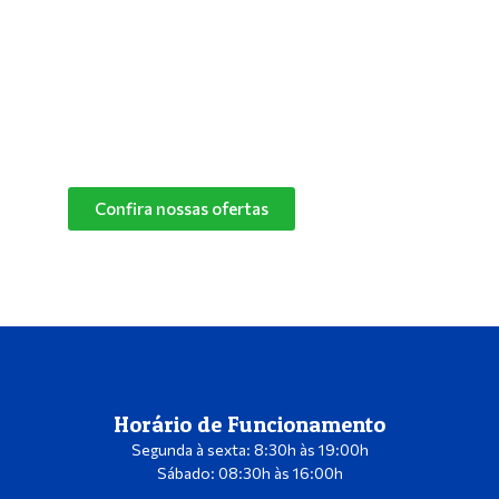
especialistas e descubra o melhor produto de
limpeza para o cantinho do seu pet.
Confira nossas ofertas
das marcas Herbalvet
e Vetmax+20!
Confira nossas ofertas
Horário de Funcionamento
Segunda à sexta: 8:30h às 19:00h
Sábado: 08:30h às 16:00h