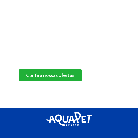
confortável para manter o seu pet feliz e
saudável! Converse com um de nossos
especialistas e descubra o melhor produto de
limpeza para o cantinho do seu pet.
Confira nossas ofertas
das marcas Herbalvet
e Vetmax+20!
Confira nossas ofertas