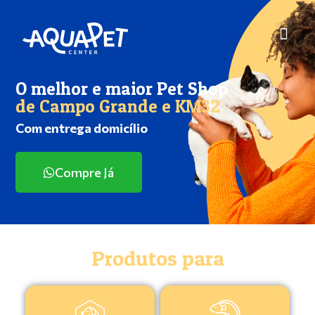
O melhor e maior Pet Shop
de Campo Grande e KM32
Com entrega domicílio
Compre Já
Produtos para