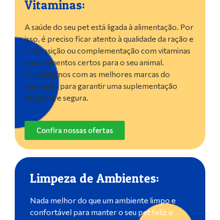
Vitaminas:
A saúde do seu pet está ligada à alimentação. Por
isso, é preciso ficar atento à qualidade da ração e
a reposição ou complementação com vitaminas
e suplementos certos para o seu animal.
Trabalhamos com as melhores marcas do
mercado, para garantir uma suplementação
eficiente e segura.
Confira nossas ofertas
Limpeza de Ambientes:
Nada melhor do que um ambiente limpo e
confortável para manter o seu pet feliz e