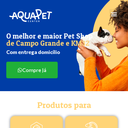
O melhor e maior Pet Shop
de Campo Grande e KM32
Com entrega domicílio
Compre Já
Produtos para