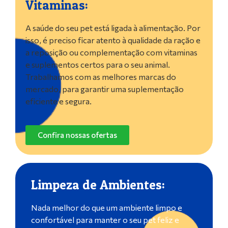
Vitaminas:
A saúde do seu pet está ligada à alimentação. Por
isso, é preciso ficar atento à qualidade da ração e
a reposição ou complementação com vitaminas
e suplementos certos para o seu animal.
Trabalhamos com as melhores marcas do
mercado, para garantir uma suplementação
eficiente e segura.
Confira nossas ofertas
Limpeza de Ambientes:
Nada melhor do que um ambiente limpo e
confortável para manter o seu pet feliz e