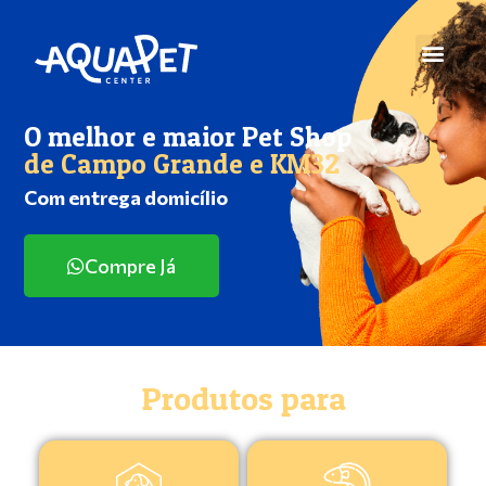
O melhor e maior Pet Shop
de Campo Grande e KM32
Com entrega domicílio
Compre Já
Produtos para