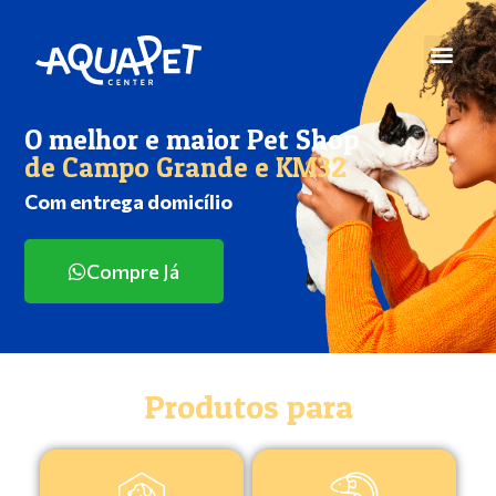
O melhor e maior Pet Shop
de Campo Grande e KM32
Com entrega domicílio
Compre Já
Produtos para