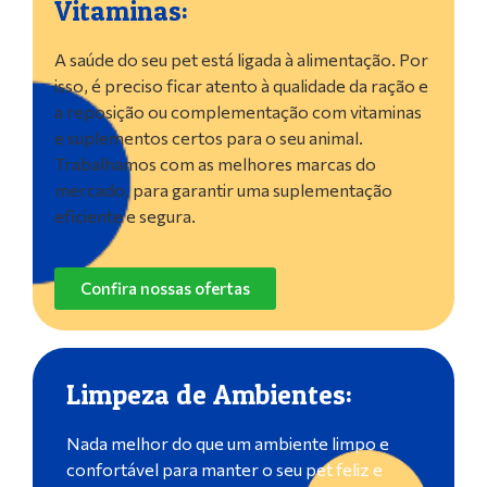
Vitaminas:
A saúde do seu pet está ligada à alimentação. Por
isso, é preciso ficar atento à qualidade da ração e
a reposição ou complementação com vitaminas
e suplementos certos para o seu animal.
Trabalhamos com as melhores marcas do
mercado, para garantir uma suplementação
eficiente e segura.
Confira nossas ofertas
Limpeza de Ambientes:
Nada melhor do que um ambiente limpo e
confortável para manter o seu pet feliz e