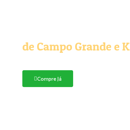
O melhor e maior Pe
de Campo Grande e 
Com entrega domicílio
Compre Já