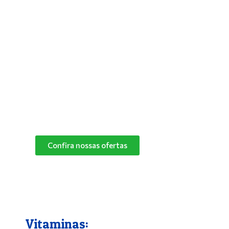
Antipulgas e Carrapatos
Para solucionar de vez os problemas do
seu bichinho com pulgas, deixar seus pets
mais aliviados e livres desses parasitas,
basta utilizar um bom antipulgas.
Na Pet Campo Grande trabalhamos com as
melhores marcas de antipulgas.
Peça já o seu!
Confira nossas ofertas
Vitaminas: