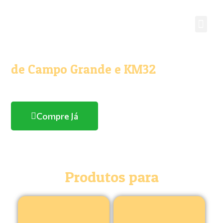
O melhor e maior Pet Shop
de Campo Grande e KM32
Com entrega domicílio
Compre Já
Produtos para