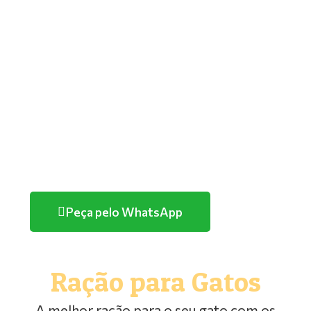
GOLDEN
PREMIER
TUTANO
QUATREE
FARMINA/ND
HERCOSUL
PURINA
Peça pelo WhatsApp
Ração para Gatos
A melhor ração para o seu gato com os