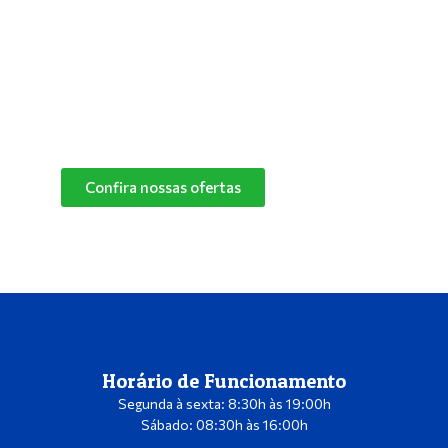
especialistas e descubra o melhor produto de
limpeza para o cantinho do seu pet.
Confira nossas ofertas
das marcas Herbalvet
e Vetmax+20!
Confira nossas ofertas
Horário de Funcionamento
Segunda à sexta: 8:30h às 19:00h
Sábado: 08:30h às 16:00h