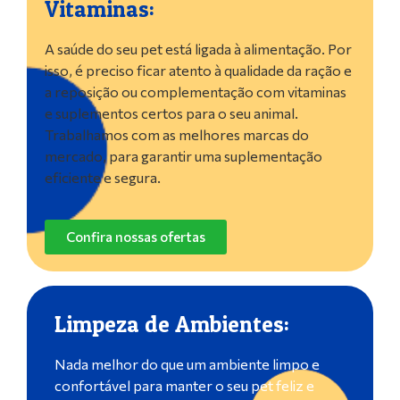
Vitaminas:
A saúde do seu pet está ligada à alimentação. Por
isso, é preciso ficar atento à qualidade da ração e
a reposição ou complementação com vitaminas
e suplementos certos para o seu animal.
Trabalhamos com as melhores marcas do
mercado, para garantir uma suplementação
eficiente e segura.
Confira nossas ofertas
Limpeza de Ambientes:
Nada melhor do que um ambiente limpo e
confortável para manter o seu pet feliz e