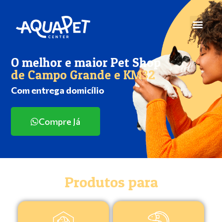
O melhor e maior Pet Shop
de Campo Grande e KM32
Com entrega domicílio
Compre Já
Produtos para