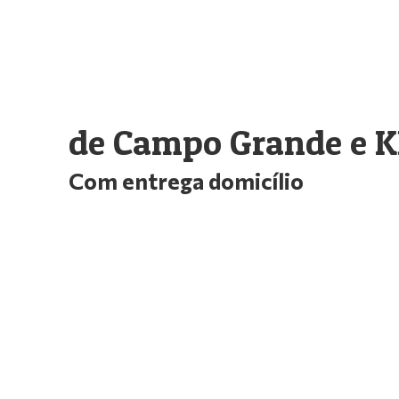
O melhor e maior Pe
de Campo Grande e 
Com entrega domicílio
Compre Já