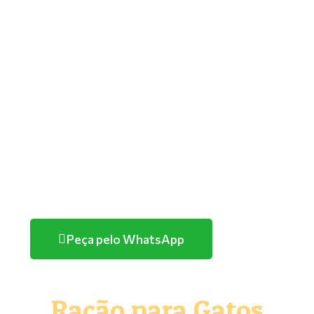
ROYAL CANIN
GOLDEN
PREMIER
TUTANO
QUATREE
FARMINA/ND
HERCOSUL
PURINA
Peça pelo WhatsApp
Ração para Gatos