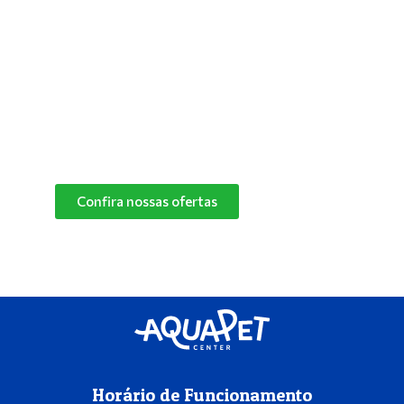
saudável! Converse com um de nossos
especialistas e descubra o melhor produto de
limpeza para o cantinho do seu pet.
Confira nossas ofertas
das marcas Herbalvet
e Vetmax+20!
Confira nossas ofertas
Horário de Funcionamento