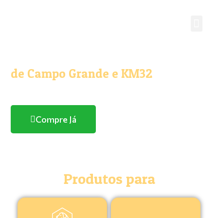
O melhor e maior Pet Shop
de Campo Grande e KM32
Com entrega domicílio
Compre Já
Produtos para