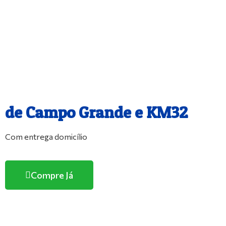
O melhor e maior Pet Shop
de Campo Grande e KM32
Com entrega domicílio
Compre Já