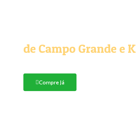
O melhor e maior Pe
de Campo Grande e 
Com entrega domicílio
Compre Já