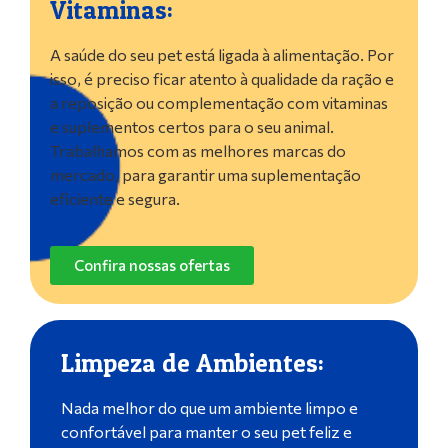
Vitaminas:
A saúde do seu pet está ligada à alimentação. Por
isso, é preciso ficar atento à qualidade da ração e
a reposição ou complementação com vitaminas
e suplementos certos para o seu animal.
Trabalhamos com as melhores marcas do
mercado, para garantir uma suplementação
eficiente e segura.
Confira nossas ofertas
Limpeza de Ambientes:
Nada melhor do que um ambiente limpo e
confortável para manter o seu pet feliz e