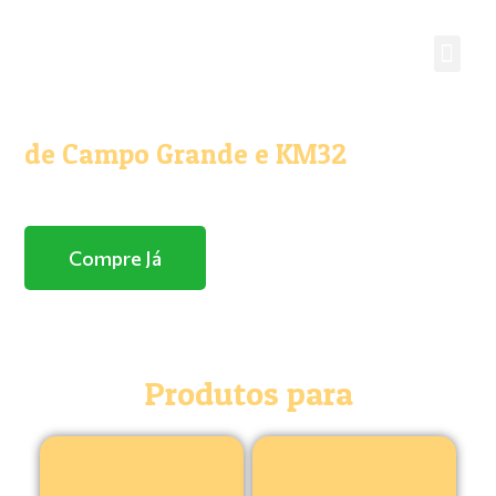
O melhor e maior Pet Shop
de Campo Grande e KM32
Com entrega domicílio
Compre Já
Produtos para