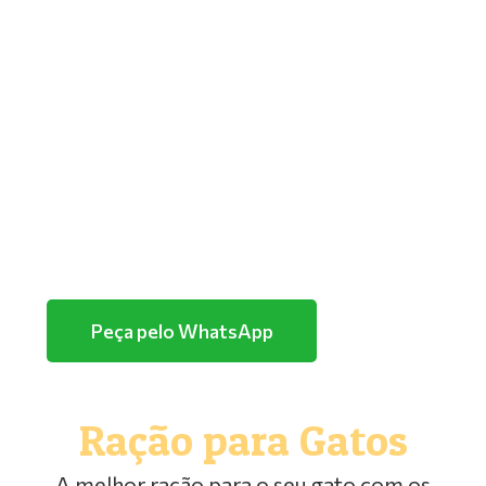
GOLDEN
PREMIER
TUTANO
QUATREE
FARMINA/ND
HERCOSUL
PURINA
Peça pelo WhatsApp
Ração para Gatos
A melhor ração para o seu gato com os