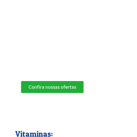
Antipulgas e Carrapatos
Para solucionar de vez os problemas do
seu bichinho com pulgas, deixar seus pets
mais aliviados e livres desses parasitas,
basta utilizar um bom antipulgas.
Na Pet Campo Grande trabalhamos com as
melhores marcas de antipulgas.
Peça já o seu!
Confira nossas ofertas
Vitaminas: