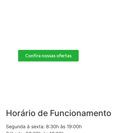
especialistas e descubra o melhor produto de
limpeza para o cantinho do seu pet.
Confira nossas ofertas
das marcas Herbalvet
e Vetmax+20!
Confira nossas ofertas
Horário de Funcionamento
Segunda à sexta: 8:30h às 19:00h