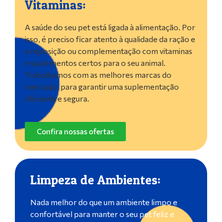
Vitaminas:
A saúde do seu pet está ligada à alimentação. Por
isso, é preciso ficar atento à qualidade da ração e
a reposição ou complementação com vitaminas
e suplementos certos para o seu animal.
Trabalhamos com as melhores marcas do
mercado, para garantir uma suplementação
eficiente e segura.
Confira nossas ofertas
Limpeza de Ambientes:
Nada melhor do que um ambiente limpo e
confortável para manter o seu pet feliz e