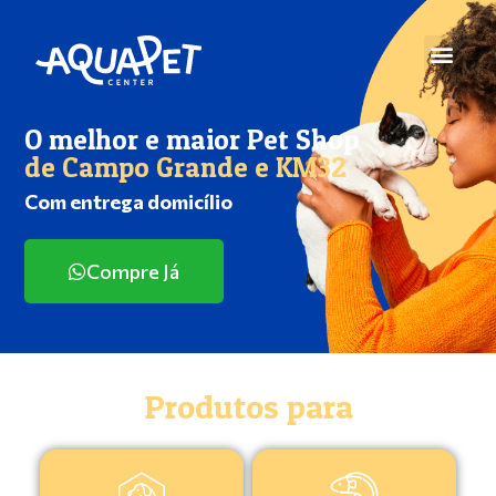
O melhor e maior Pet Shop
de Campo Grande e KM32
Com entrega domicílio
Compre Já
Produtos para