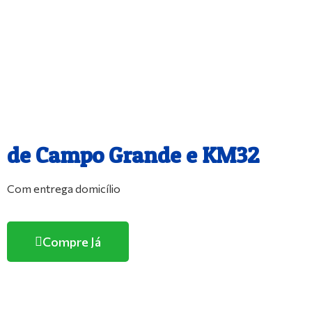
O melhor e maior Pet Shop
de Campo Grande e KM32
Com entrega domicílio
Compre Já