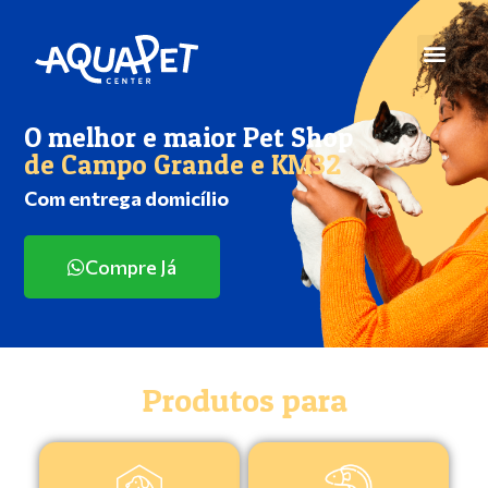
O melhor e maior Pet Shop
de Campo Grande e KM32
Com entrega domicílio
Compre Já
Produtos para