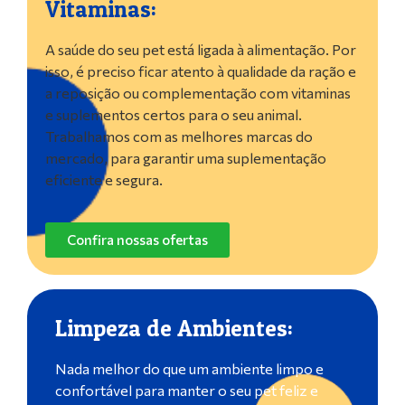
Vitaminas:
A saúde do seu pet está ligada à alimentação. Por
isso, é preciso ficar atento à qualidade da ração e
a reposição ou complementação com vitaminas
e suplementos certos para o seu animal.
Trabalhamos com as melhores marcas do
mercado, para garantir uma suplementação
eficiente e segura.
Confira nossas ofertas
Limpeza de Ambientes:
Nada melhor do que um ambiente limpo e
confortável para manter o seu pet feliz e