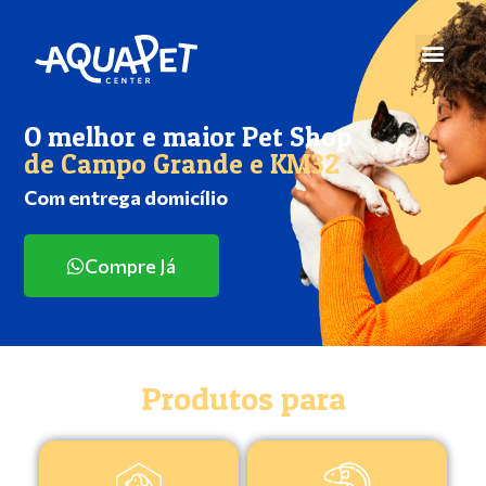
O melhor e maior Pet Shop
de Campo Grande e KM32
Com entrega domicílio
Compre Já
Produtos para