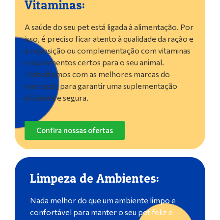
Vitaminas:
A saúde do seu pet está ligada à alimentação. Por
isso, é preciso ficar atento à qualidade da ração e
a reposição ou complementação com vitaminas
e suplementos certos para o seu animal.
Trabalhamos com as melhores marcas do
mercado, para garantir uma suplementação
eficiente e segura.
Confira nossas ofertas
Limpeza de Ambientes:
Nada melhor do que um ambiente limpo e
confortável para manter o seu pet feliz e