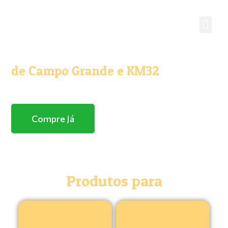
O melhor e maior Pet Shop
de Campo Grande e KM32
Com entrega domicílio
Compre Já
Produtos para