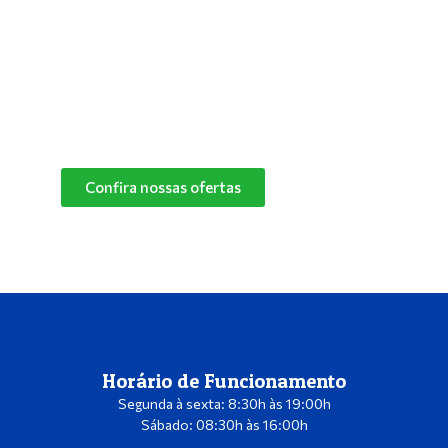
especialistas e descubra o melhor produto de
limpeza para o cantinho do seu pet.
Confira nossas ofertas
das marcas Herbalvet
e Vetmax+20!
Confira nossas ofertas
Horário de Funcionamento
Segunda à sexta: 8:30h às 19:00h
Sábado: 08:30h às 16:00h