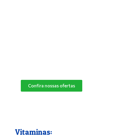
Antipulgas e Carrapatos
Para solucionar de vez os problemas do
seu bichinho com pulgas, deixar seus pets
mais aliviados e livres desses parasitas,
basta utilizar um bom antipulgas.
Na Pet Campo Grande trabalhamos com as
melhores marcas de antipulgas.
Peça já o seu!
Confira nossas ofertas
Vitaminas: