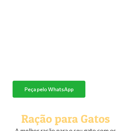
GOLDEN
PREMIER
TUTANO
QUATREE
FARMINA/ND
HERCOSUL
PURINA
Peça pelo WhatsApp
Ração para Gatos
A melhor ração para o seu gato com os